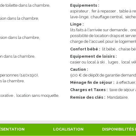
 de toilette dans la chambre
Equipements
:
aspirateur
fer à repasser
table à r
lave-linge
chauffage central
sèche
ision dans la chambre
Linge
:
lits faits à l'arrivée sur demande
ore
possibilité de location draps et servi
ision dans la chambre
charge de l'accueil pour le logemen
Confort bébé
:
lit bébé
chaise b
ion dans la chambre
Equipement de loisirs
:
casier ou local à ski
luges
local vé
Caution
:
 2 personnes (140x190)
500
€ de dépôt de garantie demandé
s la chambre
Ménage fin de séjour
:
à effectuer
Charges et Taxes
:
taxe de séjour 
orative
location sans moquette
Remise des clés
:
Mandataire
ÉSENTATION
LOCALISATION
DISPONIBILITÉS 