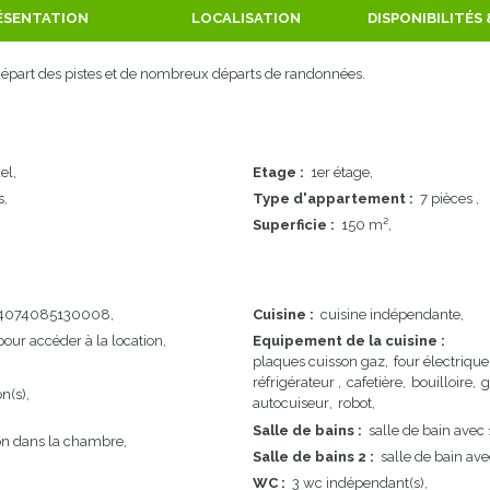
ÉSENTATION
LOCALISATION
DISPONIBILITÉS 
départ des pistes et de nombreux départs de randonnées.
el
Etage
:
1er étage
s
Type d'appartement
:
7 pièces
Superficie
:
150
m²
4074085130008
Cuisine
:
cuisine indépendante
our accéder à la location
Equipement de la cuisine
:
plaques cuisson gaz
four électrique
réfrigérateur
cafetière
bouilloire
g
n(s)
autocuiseur
robot
Salle de bains
:
salle de bain avec
ion dans la chambre
Salle de bains 2
:
salle de bain av
WC
:
3
wc indépendant(s)