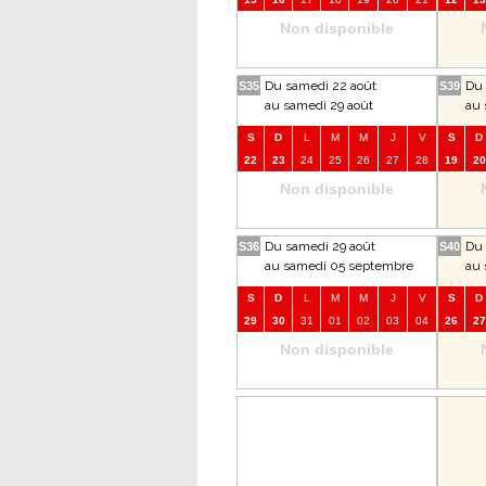
Non disponible
Du samedi 22 août
Du 
S35
S39
au samedi 29 août
au 
S
D
L
M
M
J
V
S
D
22
23
24
25
26
27
28
19
20
Non disponible
Du samedi 29 août
Du 
S36
S40
au samedi 05 septembre
au 
S
D
L
M
M
J
V
S
D
29
30
31
01
02
03
04
26
27
Non disponible