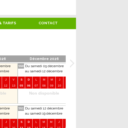
& TARIFS
CONTACT
026
Décembre 2026
Janvier 2027
vembre
Du samedi 05 décembre
Du samedi 02 janvier
S50
S1
S6
vembre
au samedi 12 décembre
au samedi 09 janvier
J
V
S
D
L
M
M
J
V
S
D
L
M
M
J
V
12
13
05
06
07
08
09
10
11
02
03
04
05
06
07
08
0
ble
Non disponible
Non disponible
vembre
Du samedi 12 décembre
Du samedi 09 janvier
S51
S2
S7
vembre
au samedi 19 décembre
au samedi 16 janvier
J
V
S
D
L
M
M
J
V
S
D
L
M
M
J
V
19
20
12
13
14
15
16
17
18
09
10
11
12
13
14
15
1