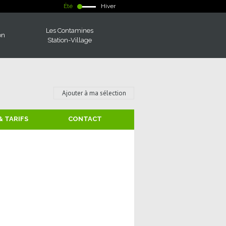
Été
Hiver
Les Contamines
on
Station-Village
Ajouter à ma sélection
& TARIFS
CONTACT