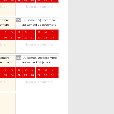
ble
Non disponible
Non disponible
vembre
Du samedi 19 décembre
Du samedi 16 janvier
S52
S3
S8
vembre
au samedi 26 décembre
au samedi 23 janvier
J
V
S
D
L
M
M
J
V
S
D
L
M
M
J
V
26
27
19
20
21
22
23
24
25
16
17
18
19
20
21
22
2
ble
Non disponible
Non disponible
vembre
Du samedi 26 décembre
Du samedi 23 janvier
S53
S4
S9
cembre
au samedi 02 janvier
au samedi 30 janvier
J
V
S
D
L
M
M
J
V
S
D
L
M
M
J
V
03
04
26
27
28
29
30
31
01
23
24
25
26
27
28
29
2
ble
Non disponible
Non disponible
Du samedi 30 janvier
S5
au samedi 06 février
S
D
L
M
M
J
V
30
31
01
02
03
04
05