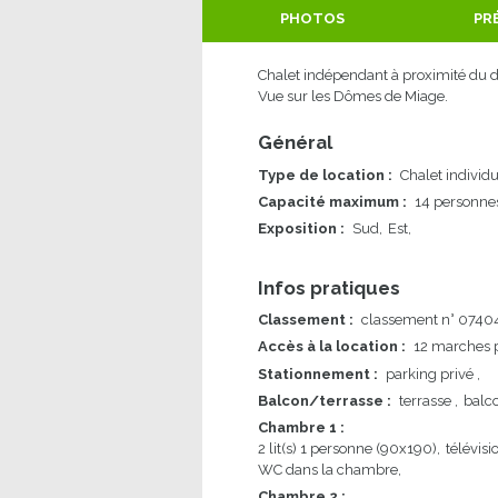
PHOTOS
PR
Chalet indépendant à proximité du 
Vue sur les Dômes de Miage.
Général
Type de location
:
Chalet individu
Capacité maximum
:
14 personne
Exposition
:
Sud
Est
Infos pratiques
Classement
:
classement n°
0740
Accès à la location
:
12
marches p
Stationnement
:
parking privé
Balcon/terrasse
:
terrasse
balco
Chambre 1
:
2
lit(s) 1 personne (90x190)
télévis
WC dans la chambre
Chambre 2
: