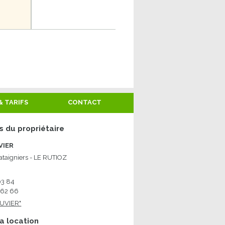
Non disponible
& TARIFS
CONTACT
 du propriétaire
VIER
ataigniers - LE RUTIOZ
03 84
 62 66
UVIER"
a location