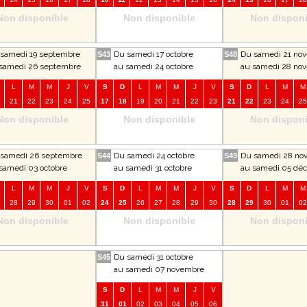
Non disponible
Non disponible
Non disponi
samedi 19 septembre
Du samedi 17 octobre
Du samedi 21 no
S43
S48
samedi 26 septembre
au samedi 24 octobre
au samedi 28 no
L
M
M
J
V
S
D
L
M
M
J
V
S
D
L
M
M
21
22
23
24
25
17
18
19
20
21
22
23
21
22
23
24
25
Non disponible
Non disponible
Non disponi
samedi 26 septembre
Du samedi 24 octobre
Du samedi 28 no
S44
S49
samedi 03 octobre
au samedi 31 octobre
au samedi 05 dé
L
M
M
J
V
S
D
L
M
M
J
V
S
D
L
M
M
28
29
30
01
02
24
25
26
27
28
29
30
28
29
30
01
02
Non disponible
Non disponible
Non disponi
Du samedi 31 octobre
S45
au samedi 07 novembre
S
D
L
M
M
J
V
31
01
02
03
04
05
06