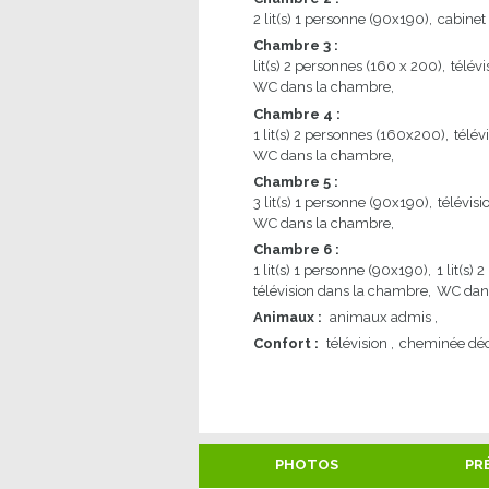
2
lit(s) 1 personne (90x190)
cabinet
Chambre 3
:
lit(s) 2 personnes (160 x 200)
télév
WC dans la chambre
Chambre 4
:
1
lit(s) 2 personnes (160x200)
télév
WC dans la chambre
Chambre 5
:
3
lit(s) 1 personne (90x190)
télévis
WC dans la chambre
Chambre 6
:
1
lit(s) 1 personne (90x190)
1
lit(s)
télévision dans la chambre
WC dan
Animaux
:
animaux admis
Confort
:
télévision
cheminée déc
PHOTOS
PR