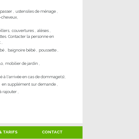
epasser
ustensiles de ménage
-cheveux
illers
couvertures
alèses
ettes. Contacter la personne en
t
ébé
baignoire bébé
poussette
lo
mobilier de jardin
 à l'arrivée en cas de dommage(s)
en supplément sur demande
à rajouter
& TARIFS
CONTACT