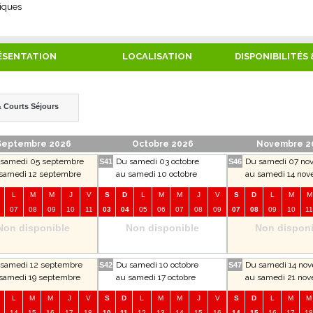
iques
ÉSENTATION
LOCALISATION
DISPONIBILITÉS 
 Courts Séjours
Septembre 2026
Octobre 2026
Novembre 2
samedi 05 septembre
Du samedi 03 octobre
Du samedi 07 no
S41
S46
samedi 12 septembre
au samedi 10 octobre
au samedi 14 no
L
M
M
J
V
S
D
L
M
M
J
V
S
D
L
M
M
07
08
09
10
11
03
04
05
06
07
08
09
07
08
09
10
11
Non disponible
Non disponible
Non disponi
samedi 12 septembre
Du samedi 10 octobre
Du samedi 14 no
S42
S47
samedi 19 septembre
au samedi 17 octobre
au samedi 21 no
L
M
M
J
V
S
D
L
M
M
J
V
S
D
L
M
M
14
15
16
17
18
10
11
12
13
14
15
16
14
15
16
17
18