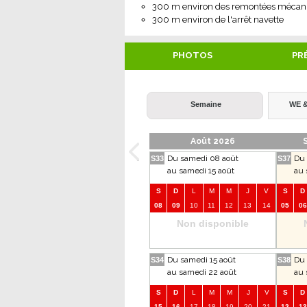
300
m environ des remontées mécan
300
m environ de l'arrêt navette
PHOTOS
PR
Semaine
WE &
Août 2026
Du samedi 08 août
Du 
S33
S37
au samedi 15 août
au 
S
D
L
M
M
J
V
S
D
08
09
10
11
12
13
14
05
06
Non disponible
Du samedi 15 août
Du 
S34
S38
au samedi 22 août
au 
S
D
L
M
M
J
V
S
D
15
16
17
18
19
20
21
12
13