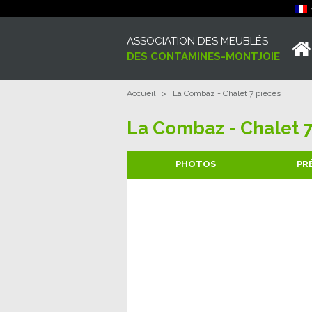
ASSOCIATION DES MEUBLÉS
DES CONTAMINES-MONTJOIE
Accueil
>
La Combaz - Chalet 7 pièces
La Combaz - Chalet 7
PHOTOS
PR