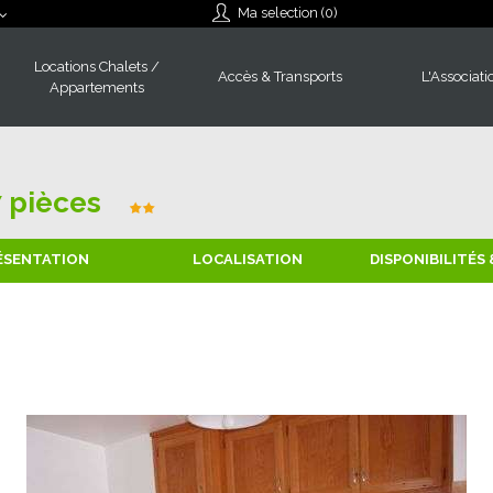
Ma selection (
0
)
Locations Chalets /
Accès & Transports
L'Associati
Appartements
 pièces
ÉSENTATION
LOCALISATION
DISPONIBILITÉS 