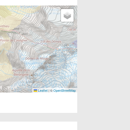
Leaflet
|
©
OpenStreetMap