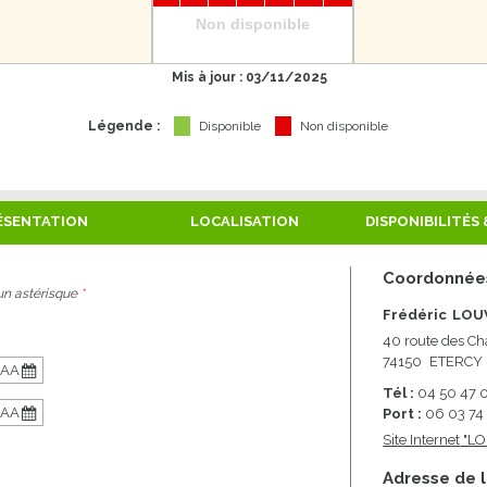
Non disponible
Mis à jour : 03/11/2025
Légende :
Disponible
Non disponible
ÉSENTATION
LOCALISATION
DISPONIBILITÉS 
Coordonnées
un astérisque
*
Frédéric
LOU
40 route des Ch
74150
ETERCY
Tél :
04 50 47 
Port :
06 03 74
Site Internet
"LO
Adresse de l