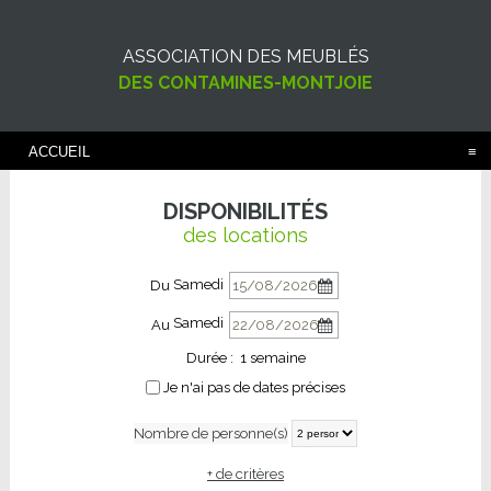
ASSOCIATION DES MEUBLÉS
DES CONTAMINES-MONTJOIE
ACCUEIL
DISPONIBILITÉS
des locations
Samedi
Du
Samedi
Au
Durée :
1 semaine
Je n'ai pas de dates précises
Nombre de personne(s)
+ de critères