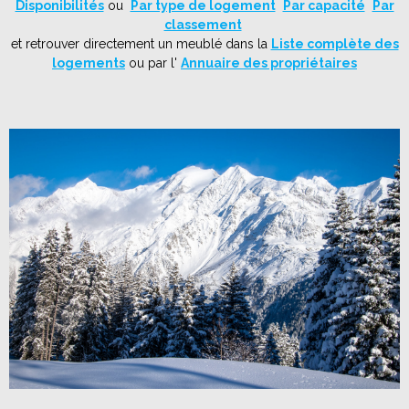
Disponibilités
ou
Par type de logement
Par capacité
Par
classement
et retrouver directement un meublé dans la
Liste complète des
logements
ou par l'
Annuaire des propriétaires