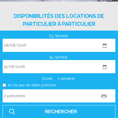
DISPONIBILITÉS DES LOCATIONS DE
PARTICULIER À PARTICULIER
Samedi
Du
Samedi
Au
Durée :
1 semaine
Je n'ai pas de dates précises