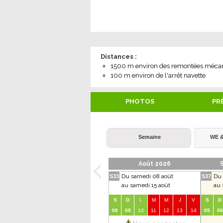
Distances :
1500
m environ des remontées méca
100
m environ de l'arrêt navette
PHOTOS
PR
Semaine
WE &
Août 2026
Du samedi 08 août
Du 
S33
S37
au samedi 15 août
au 
S
D
L
M
M
J
V
S
D
08
09
10
11
12
13
14
05
06