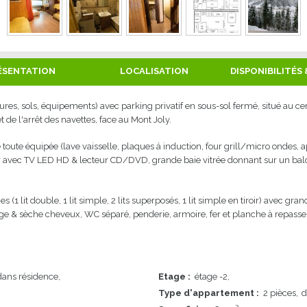
ÉSENTATION
LOCALISATION
DISPONIBILITÉS 
es, sols, équipements) avec parking privatif en sous-sol fermé, situé au cen
 de l'arrêt des navettes, face au Mont Joly.
ute équipée (lave vaisselle, plaques á induction, four grill/micro ondes, appare
r avec TV LED HD & lecteur CD/DVD, grande baie vitrée donnant sur un balc
1 lit double, 1 lit simple, 2 lits superposés, 1 lit simple en tiroir) avec gra
nge & sèche cheveux, WC séparé, penderie, armoire, fer et planche à repasser,
ans résidence
Etage
:
étage -2
Type d'appartement
:
2 pièces
d