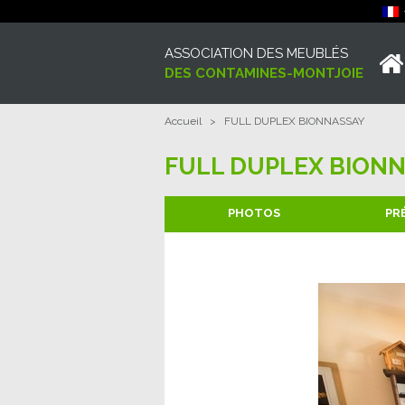
ASSOCIATION DES MEUBLÉS
DES CONTAMINES-MONTJOIE
Accueil
>
FULL DUPLEX BIONNASSAY
FULL DUPLEX BION
PHOTOS
PR