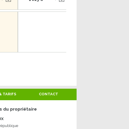
Du samedi 30 janvier
S5
au samedi 06 février
S
D
L
M
M
J
V
30
31
01
02
03
04
05
Non disponible
& TARIFS
CONTACT
 du propriétaire
UX
République