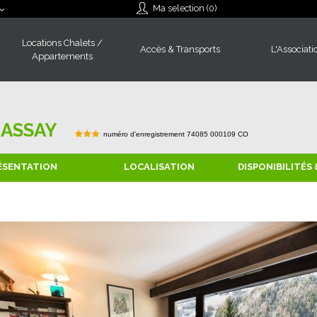
Ma selection (
0
)
Locations Chalets /
Accès & Transports
L'Associati
Appartements
NASSAY
numéro d'enregistrement
74085 000109 CO
ÉSENTATION
LOCALISATION
DISPONIBILITÉS 