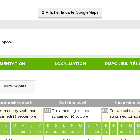
Afficher la carte GoogleMaps
niques
ÉSENTATION
LOCALISATION
DISPONIBILITÉS 
 Courts Séjours
Septembre 2026
Octobre 2026
Novembre 2
samedi 05 septembre
Du samedi 03 octobre
Du samedi 07 no
S41
S46
samedi 12 septembre
au samedi 10 octobre
au samedi 14 no
L
M
M
J
V
S
D
L
M
M
J
V
S
D
L
M
M
07
08
09
10
11
03
04
05
06
07
08
09
07
08
09
10
11