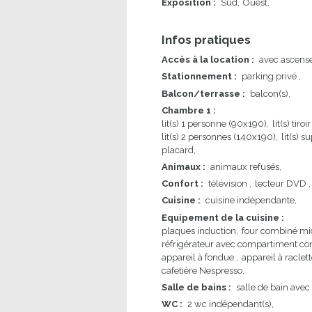
Exposition
:
Sud
Ouest
Infos pratiques
Accès à la location
:
avec ascens
Stationnement
:
parking privé
Balcon/terrasse
:
balcon(s)
Chambre 1
:
lit(s) 1 personne (90x190)
lit(s) tir
lit(s) 2 personnes (140x190)
lit(s) 
placard
Animaux
:
animaux refusés
Confort
:
télévision
lecteur DVD
Cuisine
:
cuisine indépendante
Equipement de la cuisine
:
plaques induction
four combiné mi
réfrigérateur avec compartiment co
appareil à fondue
appareil à raclet
cafetière Nespresso
Salle de bains
:
salle de bain avec
WC
:
2
wc indépendant(s)