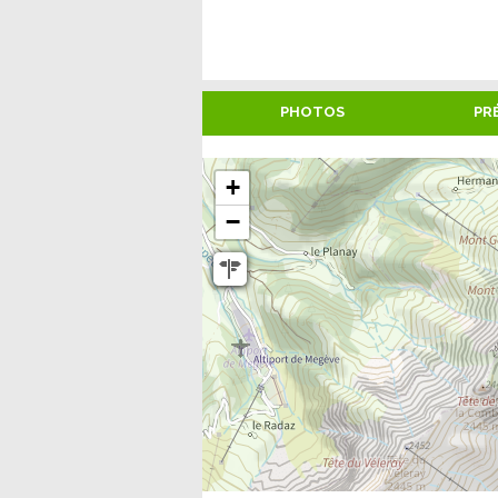
PHOTOS
PR
+
−