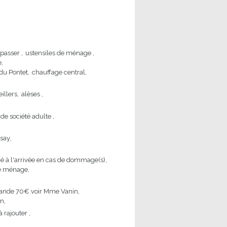
epasser
ustensiles de ménage
e
 du Pontet
chauffage central
eillers
alèses
 de société adulte
ssay
 à l'arrivée en cas de dommage(s)
le ménage
ande
70€ voir Mme Vanin
on
à rajouter