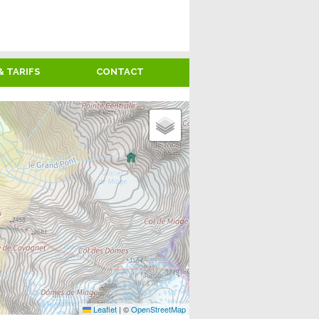
& TARIFS
CONTACT
Leaflet
|
©
OpenStreetMap