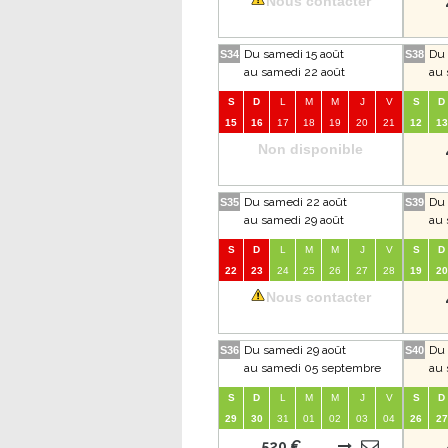
Nous contacter
Du samedi 15 août
Du 
S34
S38
au samedi 22 août
au 
S
D
L
M
M
J
V
S
D
15
16
17
18
19
20
21
12
13
Non disponible
Du samedi 22 août
Du 
S35
S39
au samedi 29 août
au 
S
D
L
M
M
J
V
S
D
22
23
24
25
26
27
28
19
20
Nous contacter
Du samedi 29 août
Du 
S36
S40
au samedi 05 septembre
au 
S
D
L
M
M
J
V
S
D
29
30
31
01
02
03
04
26
27
520 €