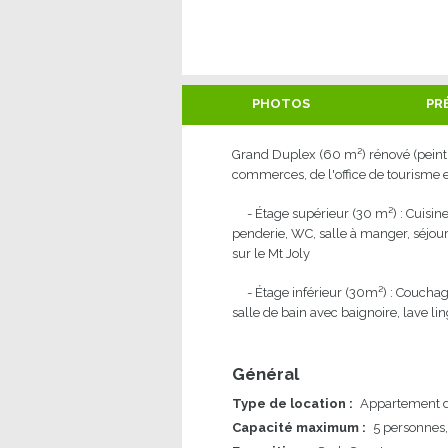
PHOTOS
PR
Grand Duplex (60 m²) rénové (peintur
commerces, de l'office de tourisme et
- Étage supérieur (30 m²) : Cuisine to
penderie, WC, salle à manger, séjou
sur le Mt Joly
- Étage inférieur (30m²) : Couchages (
salle de bain avec baignoire, lave li
Général
Type de location
:
Appartement d
Capacité maximum
:
5 personnes