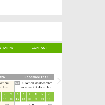
& TARIFS
CONTACT
026
Décembre 2026
Janvier 2027
vembre
Du samedi 05 décembre
Du samedi 02 janvier
S50
S1
S6
vembre
au samedi 12 décembre
au samedi 09 janvier
J
V
S
D
L
M
M
J
V
S
D
L
M
M
J
V
12
13
05
06
07
08
09
10
11
02
03
04
05
06
07
08
0