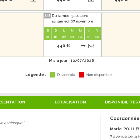
Du samedi 31 octobre
S45
au samedi 07 novembre
S
D
L
M
M
J
V
31
01
02
03
04
05
06
440 €
Mis à jour : 12/07/2026
Légende :
Disponible
Non disponible
ÉSENTATION
LOCALISATION
DISPONIBILITÉS 
Coordonnées
un astérisque
*
Marie
POILLE
7 avenue de la 