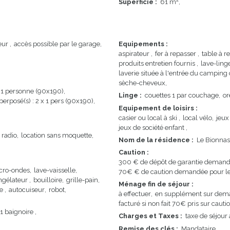
Superficie
:
61
m²
eur
accès possible par le garage
Equipements
:
aspirateur
fer à repasser
table à r
produits entretien fournis
lave-ling
laverie située à l'entrée du camping
sèche-cheveux
oir 1 personne (90x190)
Linge
:
couettes
1 par couchage
or
superposé(s) : 2 x 1 pers (90x190)
Equipement de loisirs
:
casier ou local à ski
local vélo
jeux
jeux de société enfant
radio
location sans moquette
Nom de la résidence
:
Le Bionna
Caution
:
300
€ de dépôt de garantie demandé
cro-ondes
lave-vaisselle
70€
€ de caution demandée pour 
ngélateur
bouilloire
grille-pain
Ménage fin de séjour
:
te
autocuiseur
robot
à effectuer
en supplément sur dem
facturé si non fait
70€ pris sur cauti
 1 baignoire
Charges et Taxes
:
taxe de séjour 
Remise des clés
:
Mandataire