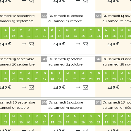
440 €
440 €
440 €
samedi 12 septembre
Du samedi 10 octobre
Du samedi 14 no
S42
S47
samedi 19 septembre
au samedi 17 octobre
au samedi 21 no
L
M
M
J
V
S
D
L
M
M
J
V
S
D
L
M
M
14
15
16
17
18
10
11
12
13
14
15
16
14
15
16
17
18
440 €
440 €
440 €
samedi 19 septembre
Du samedi 17 octobre
Du samedi 21 no
S43
S48
samedi 26 septembre
au samedi 24 octobre
au samedi 28 no
L
M
M
J
V
S
D
L
M
M
J
V
S
D
L
M
M
21
22
23
24
25
17
18
19
20
21
22
23
21
22
23
24
25
440 €
440 €
440 €
samedi 26 septembre
Du samedi 24 octobre
Du samedi 28 no
S44
S49
samedi 03 octobre
au samedi 31 octobre
au samedi 05 dé
L
M
M
J
V
S
D
L
M
M
J
V
S
D
L
M
M
28
29
30
01
02
24
25
26
27
28
29
30
28
29
30
01
02
440 €
440 €
440 €