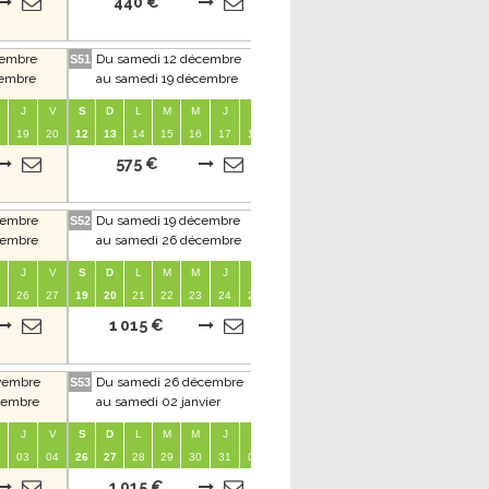
440 €
575 €
vembre
Du samedi 12 décembre
Du samedi 09 janvier
S51
S2
S7
vembre
au samedi 19 décembre
au samedi 16 janvier
J
V
S
D
L
M
M
J
V
S
D
L
M
M
J
V
19
20
12
13
14
15
16
17
18
09
10
11
12
13
14
15
1
575 €
575 €
vembre
Du samedi 19 décembre
Du samedi 16 janvier
S52
S3
S8
vembre
au samedi 26 décembre
au samedi 23 janvier
J
V
S
D
L
M
M
J
V
S
D
L
M
M
J
V
26
27
19
20
21
22
23
24
25
16
17
18
19
20
21
22
2
1 015 €
575 €
vembre
Du samedi 26 décembre
Du samedi 23 janvier
S53
S4
S9
cembre
au samedi 02 janvier
au samedi 30 janvier
J
V
S
D
L
M
M
J
V
S
D
L
M
M
J
V
03
04
26
27
28
29
30
31
01
23
24
25
26
27
28
29
2
1 015 €
Non disponible