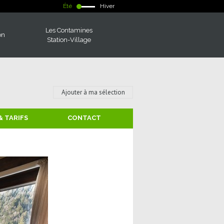
Été
Hiver
Les Contamines
on
Station-Village
Ajouter à ma sélection
& TARIFS
CONTACT