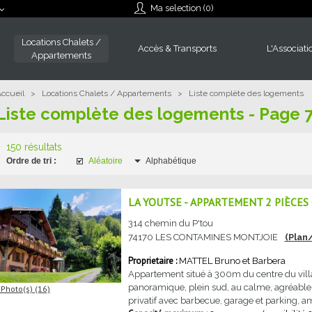
Ma selection (
0
)
Locations Chalets /
Accès & Transports
L'Associati
Appartements
ccueil
>
Locations Chalets / Appartements
>
Liste complète des logements
Liste complète des logements - Page 
150 résultats
Ordre de tri :
Aléatoire
Alphabétique
LA YOUTSE - APPARTEMENT 2 PIÈCES
314 chemin du P'tou
74170
LES CONTAMINES MONTJOIE
(Plan
MATTEL
Bruno et Barbera
Appartement situé à 300m du centre du vill
panoramique, plein sud, au calme, agréabl
Photo(s) (16)
privatif avec barbecue, garage et parking, a