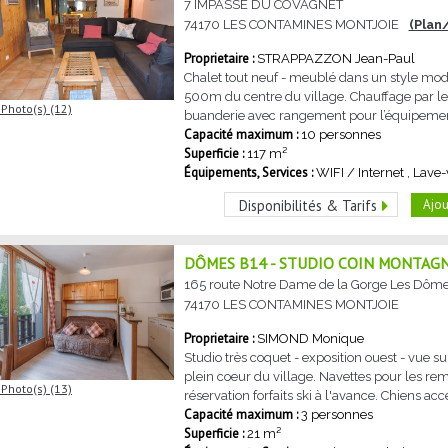
7 IMPASSE DU COVAGNET
74170
LES CONTAMINES MONTJOIE
(Plan
STRAPPAZZON
Jean-Paul
Chalet tout neuf - meublé dans un style mode
500m du centre du village. Chauffage par le s
Photo(s) (12)
buanderie avec rangement pour l’équipement 
Capacité maximum :
10 personnes
Superficie :
117
m²
Équipements, Services :
WIFI / Internet
Lave-
Ajou
Disponibilités & Tarifs
DÔMES B14 - STUDIO COIN MONTAG
165 route Notre Dame de la Gorge
Les Dômes
74170
LES CONTAMINES MONTJOIE
SIMOND
Monique
Studio très coquet - exposition ouest - vue 
plein coeur du village. Navettes pour les r
Photo(s) (13)
réservation forfaits ski à l'avance. Chiens ac
Capacité maximum :
3 personnes
Superficie :
21
m²