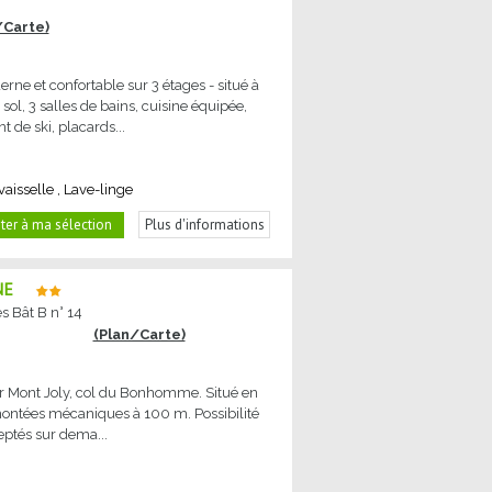
/Carte)
rne et confortable sur 3 étages - situé à
ol, 3 salles de bains, cuisine équipée,
de ski, placards...
vaisselle
Lave-linge
ter à ma sélection
Plus d'informations
NE
 Bât B n° 14
(Plan/Carte)
sur Mont Joly, col du Bonhomme. Situé en
emontées mécaniques à 100 m. Possibilité
ceptés sur dema...