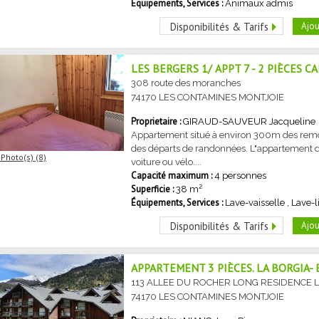
Équipements, Services :
Animaux admis
Ajou
Disponibilités & Tarifs
LES BERGERS 1/ APPT 7 - 2 PIÈCES C
308 route des moranches
74170
LES CONTAMINES MONTJOIE
GIRAUD-SAUVEUR
Jacqueline
Appartement situé à environ 300m des remo
des départs de randonnées. L"appartement d
Photo(s) (8)
voiture ou vélo....
Capacité maximum :
4 personnes
Superficie :
38
m²
Équipements, Services :
Lave-vaisselle
Lave-l
Ajou
Disponibilités & Tarifs
APPARTEMENT 3 PIÈCES. LA BORGIA- 
113 ALLEE DU ROCHER LONG
RESIDENCE L
74170
LES CONTAMINES MONTJOIE