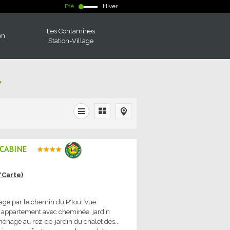
Été
Hiver
Les Contamines
on
Station-Village
7
 CABINE
/Carte)
age par le chemin du P'tou. Vue
e appartement avec cheminée, jardin
ménagé au rez-de-jardin du chalet des...