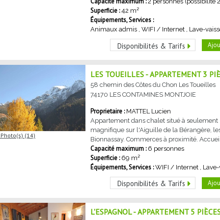
Capacité maximum :
2 personnes
(possibilité
Superficie :
42
m²
Équipements, Services :
Animaux admis
WIFI / Internet
Lave-vaiss
Ajou
Disponibilités & Tarifs
LES TOUEILLES - APPARTEMENT 3 PI
58 chemin des Côtes du Chon
Les Toueilles
74170
LES CONTAMINES MONTJOIE
MATTEL
Lucien
Appartement dans chalet situé à seulement 
magnifique sur l'Aiguille de la Bérangère, le
Photo(s) (14)
Bionnassay. Commerces à proximité. Accueil p
Capacité maximum :
6 personnes
Superficie :
69
m²
Équipements, Services :
WIFI / Internet
Lave-
Ajou
Disponibilités & Tarifs
L'ESPAGNOL - APPARTEMENT 5 PIÈCE