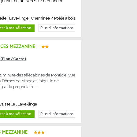
 2 jeunes enfants en + sur demande)
elle
Lave-linge
Cheminée / Poêle à bois
ter à ma sélection
Plus d'informations
ÈCES MEZZANINE
(Plan/Carte)
1 minute des télécabines de Montjoie. Vue
s Dômes de Miage et l'aiguille de
ar la propriétaire....
vaisselle
Lave-linge
ter à ma sélection
Plus d'informations
S MEZZANINE