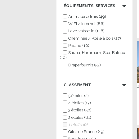
ÉQUIPEMENTS, SERVICES
Animaux admis
(
49
)
WIFI / Internet
(
86
)
Lave-vaisselle
(
126
)
Cheminée / Poêle à bois
(
27
)
Piscine
(
10
)
Sauna, Hammam, Spa, Balnéo...
(
10
)
Draps fournis
(
52
)
CLASSEMENT
5 étoiles
(
2
)
4 étoiles
(
17
)
3 étoiles
(
50
)
2 étoiles
(
81
)
1 étoile
(
0
)
Gîtes de France
(
19
)
famille plus
(
2
)